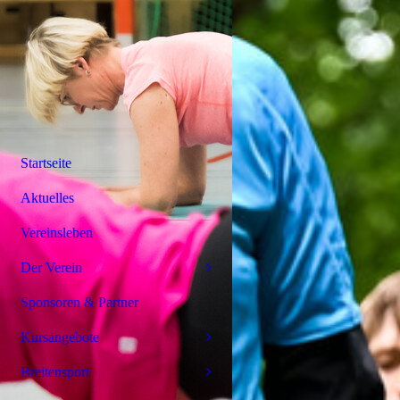
Startseite
Aktuelles
Vereinsleben
Der Verein
Sponsoren & Partner
Kursangebote
Breitensport