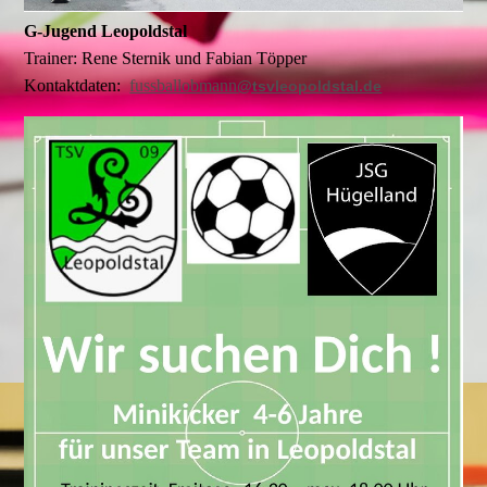
G-Jugend Leopoldstal
Trainer: Rene Sternik und Fabian Töpper
Kontaktdaten:
fussballobmann
@tsvleopoldstal.de