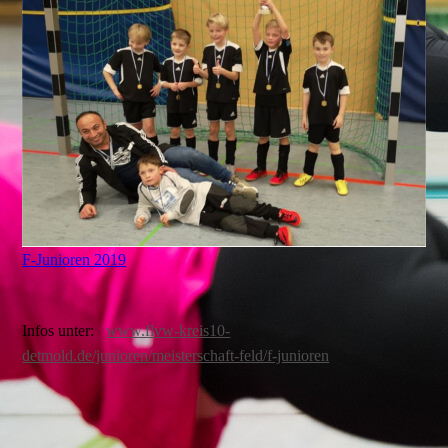
F-Junioren 2019
Infos unter:
www.flvw-kreis10-
detmold.de/junioren/meisterschaft-feld/f-junioren